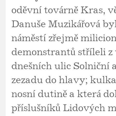
oděvní továrně Kras, v
Danuše Muzikářová by
náměstí zřejmě milicion
demonstrantů stříleli z
dnešních ulic Solniční 
zezadu do hlavy; kulka 
nosní dutině a která do
příslušníků Lidových m