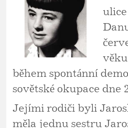
ulice
Danu
červ
věku 
během spontánní demon
sovětské okupace dne 2
Jejími rodiči byli Jaro
měla jednu sestru Jaro