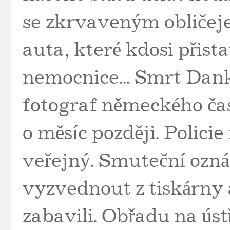
se zkrvaveným obličejem
auta, které kdosi přistav
nemocnice... Smrt Dank
fotograf německého ča
o měsíc později. Polici
veřejný. Smuteční ozná
vyzvednout z tiskárny a
zabavili. Obřadu na úst