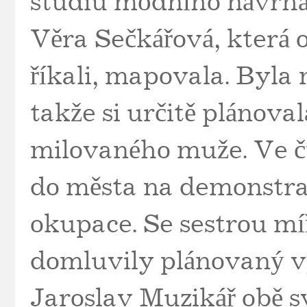
studiu módního návrhář
Věra Sečkářová, která 
říkali, mapovala. Byla
takže si určitě plánoval
milovaného muže. Ve čt
do města na demonstra
okupace. Se sestrou mí
domluvily plánovaný v
Jaroslav Muzikář obě s