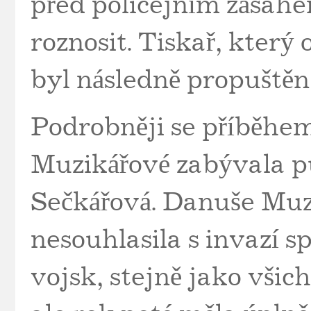
před policejním zásah
roznosit. Tiskař, který
byl následně propuštěn 
Podrobněji se příběhe
Muzikářové zabývala p
Sečkářová. Danuše Muz
nesouhlasila s invazí 
vojsk, stejně jako všichn