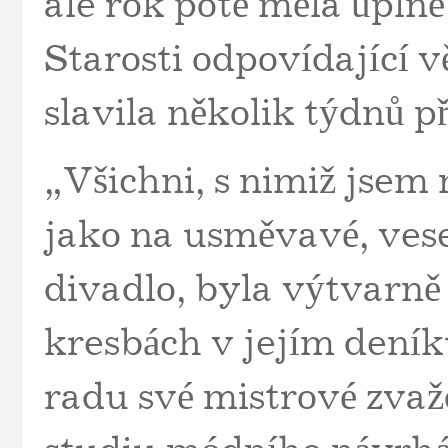
ale rok poté měla úplně 
Starosti odpovídající 
slavila několik týdnů
„Všichni, s nimiž jsem 
jako na usměvavé, vese
divadlo, byla výtvarně
kresbách v jejím deník
radu své mistrové zvažo