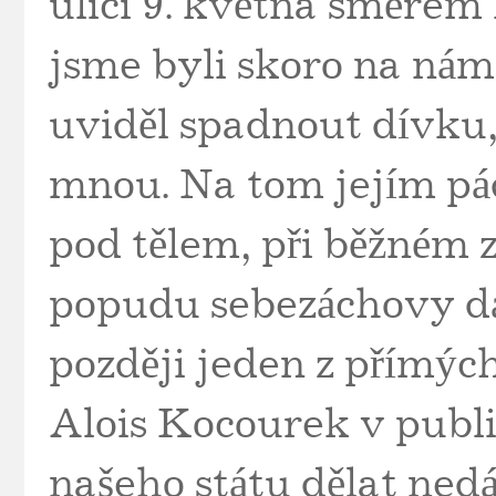
ulici 9. května směrem
jsme byli skoro na námě
uviděl spadnout dívku,
mnou. Na tom jejím pád
pod tělem, při běžném 
popudu sebezáchovy dá
později jeden z přímýc
Alois Kocourek v publi
našeho státu dělat ne