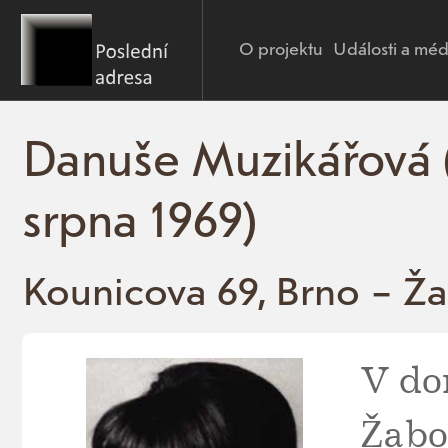
O projektu
Události a méd
Danuše Muzikářová (1
srpna 1969)
Kounicova 69, Brno – Ž
V do
Žabo