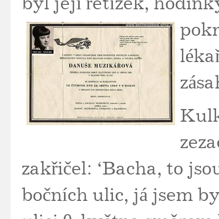
byl její řetízek, hodink
pokr
léka
zása
Kulk
zeza
zakřičel: ‘Bacha, to jso
bočních ulic, já jsem by