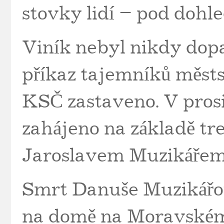
stovky lidí – pod dohl
Viník nebyl nikdy dopa
příkaz tajemníků měst
KSČ zastaveno. V pros
zahájeno na základě t
Jaroslavem Muzikářem,
Smrt Danuše Muzikářo
na domě na Moravském 