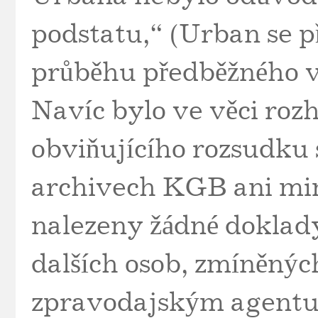
podstatu,“ (Urban se př
průběhu předběžného v
Navíc bylo ve věci roz
obviňujícího rozsudku
archivech KGB ani min
nalezeny žádné doklady 
dalších osob, zmíněnýc
zpravodajským agentu