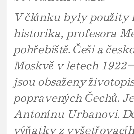
V článku byly použity 
historika, profesora 
pohřebiště. Češi a česk
Moskvě v letech 1922–1
jsou obsaženy životopi
popravených Čechů. Je
Antonínu Urbanovi. Dál
výňatky z vyšetřovacího