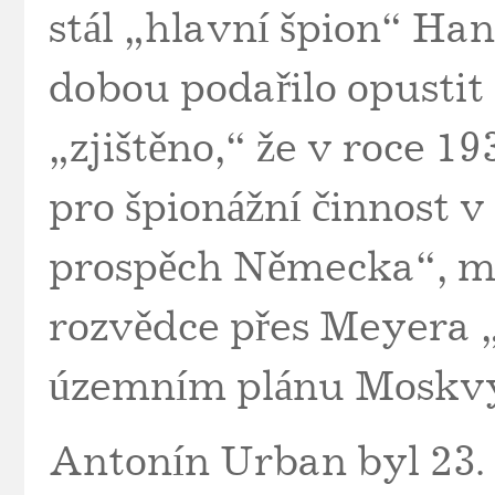
stál „hlavní špion“ Ha
dobou podařilo opusti
„zjištěno,“ že v roce 
pro špionážní činnost 
prospěch Německa“, mě
rozvědce přes Meyera 
územním plánu Moskvy 
Antonín Urban byl 23