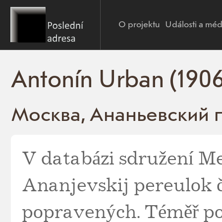
O projektu
Události a méd
Antonín Urban (190
Москва, Ананьевский пе
V databázi sdružení Me
Ananjevskij pereulok č
popravených. Téměř polo