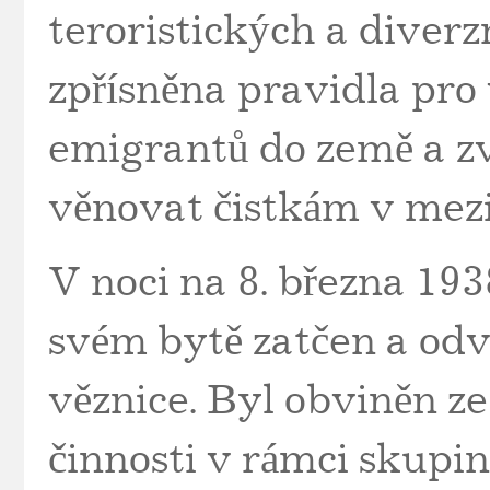
teroristických a diver
zpřísněna pravidla pro
emigrantů do země a zv
věnovat čistkám v mezi
V noci na 8. března 19
svém bytě zatčen a od
věznice. Byl obviněn z
činnosti v rámci skupin