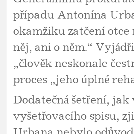
případu Antonína Urba
okamžiku zatčení otce
něj, ani o něm.“ Vyjádři
„člověk neskonale čest
proces „jeho úplné reha
Dodatečná šetření, jak
vyšetřovacího spisu, zji
Urbana nebylo odůvod