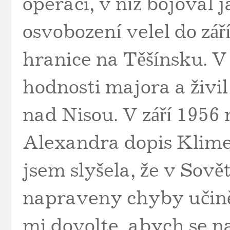
operaci, v níž bojoval 
osvobození velel do září
hranice na Těšínsku. V 
hodnosti majora a živil
nad Nisou. V září 1956
Alexandra dopis Klime
jsem slyšela, že v Sov
napraveny chyby učině
mi dovolte, abych se na