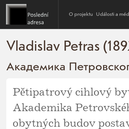
O projektu
Události a méd
Vladislav Petras (18
Академика Петровского
Pětipatrový cihlový byt
Akademika Petrovskéh
obytných budov postav