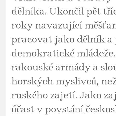
dělníka. Ukončil pět tří
roky navazující měšťan
pracovat jako dělník a 
demokratické mládeže.
rakouské armády a slou
horských myslivců, než
ruského zajetí. Jako z
účast v povstání česko