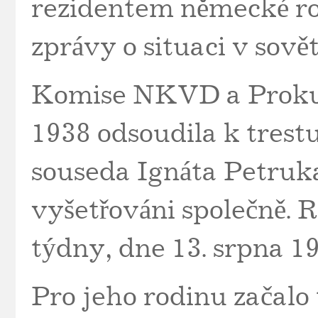
rezidentem německé ro
zprávy o situaci v sov
Komise NKVD a Prokur
1938 odsoudila k trestu
souseda Ignáta Petruka
vyšetřováni společně. 
týdny, dne 13. srpna 19
Pro jeho rodinu začalo