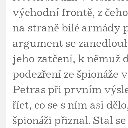
východní frontě, z čeho
na straně bílé armády p
argument se zanedlou
jeho zatčení, k němuž d
podezření ze špionáže 
Petras při prvním výsl
říct, co se s ním asi děl
špionáži přiznal. Stal s