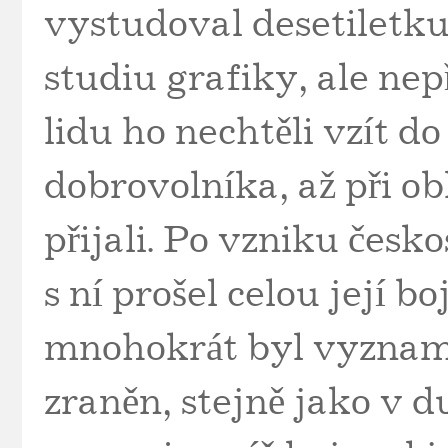
vystudoval desetiletku
studiu grafiky, ale nepř
lidu ho nechtěli vzít d
dobrovolníka, až při o
přijali. Po vzniku čes
s ní prošel celou její 
mnohokrát byl vyzname
zraněn, stejně jako v 