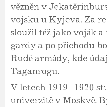
vězněn v Jekatěrinburs
vojsku u Kyjeva. Za r
sloužil též jako voják 
gardy a po příchodu bo
Rudé armády, kde údaj
Taganrogu.
V letech 1919–1920 st
univerzitě v Moskvě. B