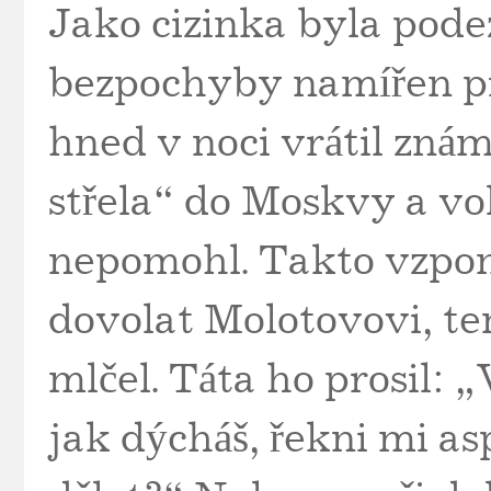
Jako cizinka byla podez
bezpochyby namířen pr
hned v noci vrátil zn
střela“ do Moskvy a vol
nepomohl. Takto vzpomí
dovolat Molotovovi, te
mlčel. Táta ho prosil: „
jak dýcháš, řekni mi as