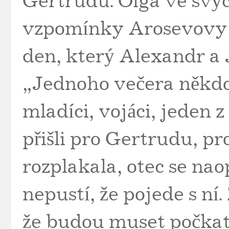
Gertrudu. Olga ve sv
vzpomínky Arosevovy d
den, který Alexandr a J
„Jednoho večera někdo 
mladíci, vojáci, jeden 
přišli pro Gertrudu, pr
rozplakala, otec se naop
nepustí, že pojede s ní.
že budou muset počkat