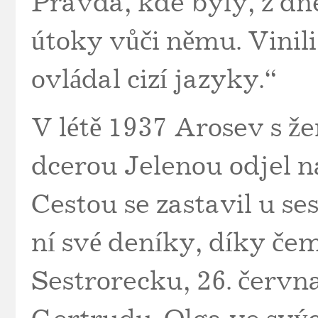
Pravda, kde byly, z dn
útoky vůči němu. Vinili 
ovládal cizí jazyky.“
V létě 1937 Arosev s 
dcerou Jelenou odjel n
Cestou se zastavil u s
ní své deníky, díky če
Sestrorecku, 26. červ