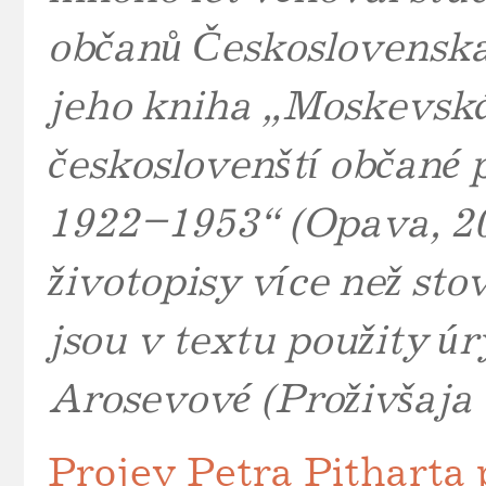
občanů Československa
jeho kniha „Moskevská 
českoslovenští občané 
1922–1953“ (Opava, 201
životopisy více než st
jsou v textu použity 
Arosevové (Proživšaja 
Projev Petra Pitharta p