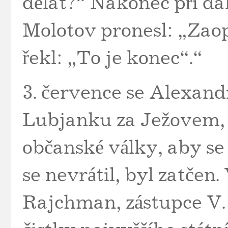
dělat?“ Nakonec při da
Molotov pronesl: „Zaopa
řekl: „To je konec“.“
3. července se Alexand
Lubjanku za Ježovem, s
občanské války, aby se 
se nevrátil, byl zatčen
Rajchman, zástupce V.