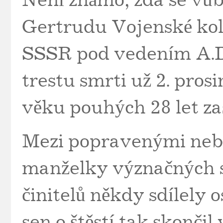
Není známo, zda se vůb
Gertrudu Vojenské ko
SSSR pod vedením A.D.
trestu smrti už 2. pros
věku pouhých 28 let za
Mezi popravenými neb
manželky význačných s
činitelů někdy sdílely
sen o štěstí tak skončil