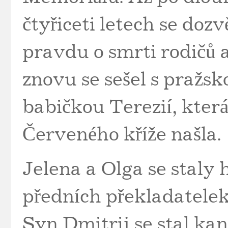
čtyřiceti letech se dozv
pravdu o smrti rodičů 
znovu se sešel s pražsk
babičkou Terezií, kter
Červeného kříže našla.
Jelena a Olga se staly 
předních překladatelek
Syn Dmitrij se stal ka