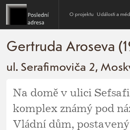
O projektu
Události a méd
Gertruda Aroseva (
ul. Serafimoviča 2, Mosk
Na domě v ulici Sefsafi
komplex známý pod náz
Vládní dům, postavený