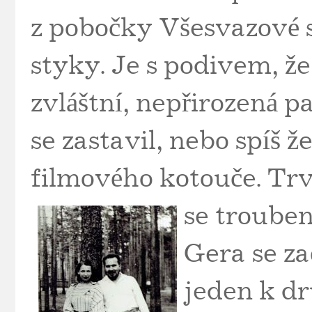
z pobočky Všesvazové s
styky. Je s podivem, že 
zvláštní, nepřirozená pa
se zastavil, nebo spíš že
filmového kotouče. Trv
se troubení
Gera se zača
jeden k dr