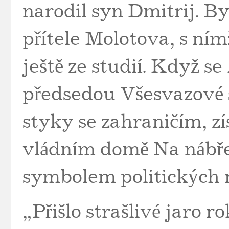
narodil syn Dmitrij. B
přítele Molotova, s ní
ještě ze studií. Když se
předsedou Všesvazové s
styky se zahraničím, z
vládním domě Na nábřež
symbolem politických r
„Přišlo strašlivé jaro r